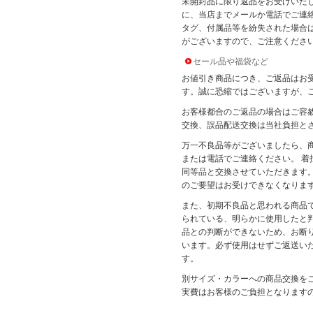
未開封品に限り返品をお受けいた
に、当店までメールか電話でご連
タグ、付属品等を紛失された場合
がございますので、ご注意くださ
セール品や福袋など
お値引き商品につき、ご返品はお
す。誠に恐縮ではございますが、
お客様都合のご返品の場合はご容
交換、誤品配送交換は当社負担と
万一不良品等がございましたら、
または電話でご連絡ください。 着
同等品と交換させていただきます。
のご要望はお受けできなくなりま
また、初期不良品と思われる商品
られている、明らかに使用したと
品との判断ができないため、お断
います。必ず使用はせずご返送い
す。
別サイズ・カラーへの商品交換を
実費はお客様のご負担となります