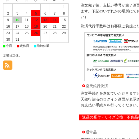
注文完了後、支払い番号が完了画面
1
ます。下記のいずれかの場所にて
2
3
4
5
6
7
8
い）
9
10
11
12
13
14
15
決済代行手数料はお客様ご負担と
16
17
18
19
20
21
22
23
24
25
26
27
28
29
30
31
■
■
■
今日
定休日
臨時休業
水曜日定休。
楽天銀行決済
注文手続きを進めていただきます
天銀行決済のログイン画面が表示
お支払い手続きを行ってください
返品の受付・サイズ交換・不良品
通常品