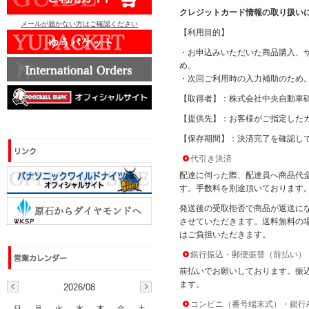
クレジットカード情報の取り扱い
メールが届かない方はご確認ください
【利用目的】
・お申込みいただいた商品購入、
め。
・次回ご利用時の入力補助のため
【取得者】：株式会社中央自動車
【提供先】：お客様がご指定した
【保存期間】：決済完了を確認し
代引き決済
配達に伺った際、配達員へ商品代
す。手数料を別途頂いております
発送後の受取拒否で商品が返送に
させていただきます。送料無料の
はご負担いただきます。
銀行振込・郵便振替（前払い）
前払いでお願いしております。振
ます。
2026/08
コンビニ（番号端末式）・銀行
日
月
火
水
木
金
土