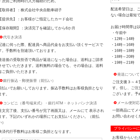
・次回ご利用時の入力補助のため。
配送希望日は、
【取得者】：株式会社中央自動車硝子
ない場合は最短
【提供先】：お客様がご指定したカード会社
お届け時間帯は
【保存期間】：決済完了を確認してから6か月
・午前中
代引き決済
・12時～14時
配達に伺った際、配達員へ商品代金をお支払い頂くサービスで
・14時～16時
す。手数料を別途頂いております。
・16時～18時
・18時～20時
発送後の受取拒否で商品が返送になった場合は、送料はご請求
・19時～21時
させていただきます。送料無料の場合でも、その場合は、送料
はご負担いただきます。
発送について
銀行振込・郵便振替（前払い）
ご注文後３～４
す。但し、ご注
前払いでお願いしております。振込手数料はお客様負担となり
ございます。予
ます。
メール便対応
コンビニ（番号端末式）・銀行ATM・ネットバンク決済
一部商品にてメ
注文完了後、支払い番号が完了画面又は、メールにて 表示され
お問い合わせく
ます。下記のいずれかの場所にてお支払いください。（前払
い）
プライバシーに
決済代行手数料はお客様ご負担となります。
お客様からいた