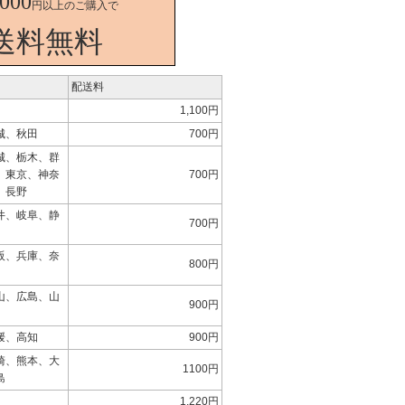
,000
円以上のご購入で
送料無料
配送料
1,100円
城、秋田
700円
城、栃木、群
、東京、神奈
700円
、長野
井、岐阜、静
700円
阪、兵庫、奈
800円
山、広島、山
900円
媛、高知
900円
崎、熊本、大
1100円
島
1,220円