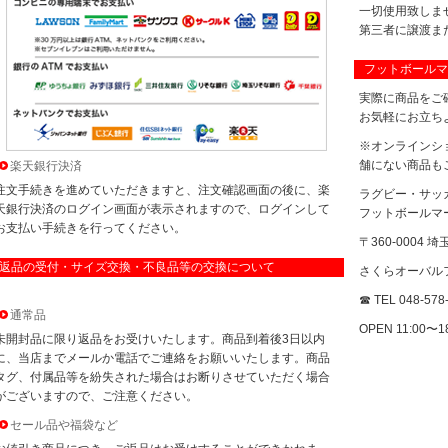
一切使用致しま
第三者に譲渡ま
フットボールマ
実際に商品をご
お気軽にお立ち
※オンラインシ
舗にない商品も
楽天銀行決済
注文手続きを進めていただきますと、注文確認画面の後に、楽
ラグビー・サッ
天銀行決済のログイン画面が表示されますので、ログインして
フットボールマ
お支払い手続きを行ってください。
〒360-0004
返品の受付・サイズ交換・不良品等の交換について
さくらオーバルフ
☎ TEL 048-578
通常品
OPEN 11:00〜
未開封品に限り返品をお受けいたします。商品到着後3日以内
に、当店までメールか電話でご連絡をお願いいたします。商品
タグ、付属品等を紛失された場合はお断りさせていただく場合
がございますので、ご注意ください。
セール品や福袋など