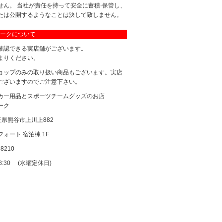
せん。 当社が責任を持って安全に蓄積·保管し、
たは公開するようなことは決して致しません。
ークについて
確認できる実店舗がございます。
よりください。
ョップのみの取り扱い商品もございます。実店
ございますのでご注意下さい。
カー用品とスポーツチームグッズのお店
ーク
 埼玉県熊谷市上川上882
ォート 宿泊棟 1F
-8210
18:30 (水曜定休日)