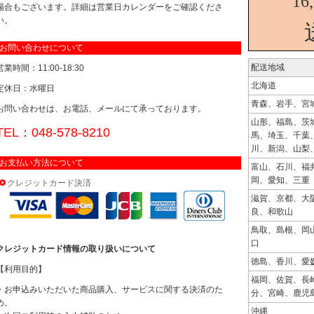
16
場合もございます。詳細は営業日カレンダーをご確認くださ
い。
お問い合わせについて
配送地域
営業時間：11:00-18:30
北海道
定休日：水曜日
青森、岩手、宮
お問い合わせは、お電話、メールにて承っております。
山形、福島、茨
TEL：048-578-8210
馬、埼玉、千葉
川、新潟、山梨
お支払い方法について
富山、石川、福
岡、愛知、三重
クレジットカード決済
滋賀、京都、大
良、和歌山
鳥取、島根、岡
口
クレジットカード情報の取り扱いについて
徳島、香川、愛
【利用目的】
福岡、佐賀、長
・お申込みいただいた商品購入、サービスに関する決済のた
分、宮崎、鹿児
め。
沖縄