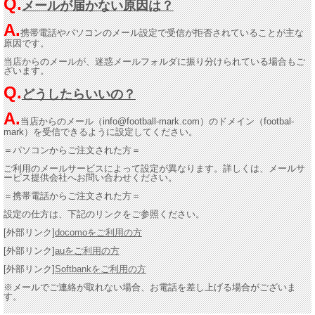
Q.
メールが届かない原因は？
A.
携帯電話やパソコンのメール設定で受信が拒否されていることが主な
原因です。
当店からのメールが、迷惑メールフォルダに振り分けられている場合もご
ざいます。
Q.
どうしたらいいの？
A.
当店からのメール（
info@football-mark.com
）のドメイン（footbal-
mark）を受信できるように設定してください。
＝パソコンからご注文された方＝
ご利用のメールサービスによって設定が異なります。詳しくは、メールサ
ービス提供会社へお問い合わせください。
＝携帯電話からご注文された方＝
設定の仕方は、下記のリンクをご参照ください。
[外部リンク]
docomoをご利用の方
[外部リンク]
auをご利用の方
[外部リンク]
Softbankをご利用の方
※メールでご連絡が取れない場合、お電話を差し上げる場合がございま
す。