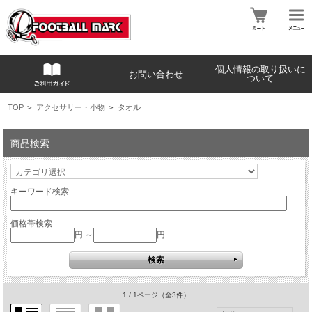
個人情報の取り扱いに
お問い合わせ
ついて
TOP
>
アクセサリー・小物
>
タオル
商品検索
キーワード検索
価格帯検索
円 ～
円
1 / 1ページ
（全3件）