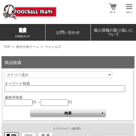
個人情報の取り扱いに
お問い合わせ
ついて
TOP
>
海外代表チーム
>
ウェールズ
商品検索
キーワード検索
価格帯検索
円 ～
円
1 / 1ページ
（全2件）