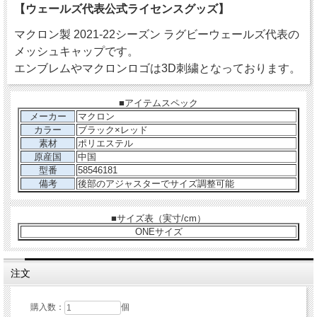
【ウェールズ代表公式ライセンスグッズ】
マクロン製 2021-22シーズン ラグビーウェールズ代表の
メッシュキャップです。
エンブレムやマクロンロゴは3D刺繍となっております。
■アイテムスペック
メーカー
マクロン
カラー
ブラック×レッド
素材
ポリエステル
原産国
中国
型番
58546181
備考
後部のアジャスターでサイズ調整可能
■サイズ表（実寸/cm）
ONEサイズ
注文
購入数：
個