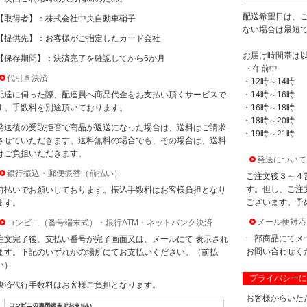
配送希望日は、
【取得者】：株式会社中央自動車硝子
ない場合は最短
【提供先】：お客様がご指定したカード会社
お届け時間帯は
【保存期間】：決済完了を確認してから6か月
・午前中
代引き決済
・12時～14時
配達に伺った際、配達員へ商品代金をお支払い頂くサービスで
・14時～16時
す。手数料を別途頂いております。
・16時～18時
・18時～20時
発送後の受取拒否で商品が返送になった場合は、送料はご請求
・19時～21時
させていただきます。送料無料の場合でも、その場合は、送料
はご負担いただきます。
発送について
銀行振込・郵便振替（前払い）
ご注文後３～４
す。但し、ご注
前払いでお願いしております。振込手数料はお客様負担となり
ございます。予
ます。
メール便対応
コンビニ（番号端末式）・銀行ATM・ネットバンク決済
一部商品にてメ
注文完了後、支払い番号が完了画面又は、メールにて 表示され
お問い合わせく
ます。下記のいずれかの場所にてお支払いください。（前払
い）
プライバシーに
決済代行手数料はお客様ご負担となります。
お客様からいた