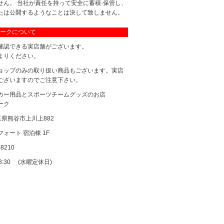
せん。 当社が責任を持って安全に蓄積·保管し、
たは公開するようなことは決して致しません。
ークについて
確認できる実店舗がございます。
よりください。
ョップのみの取り扱い商品もございます。実店
ございますのでご注意下さい。
カー用品とスポーツチームグッズのお店
ーク
 埼玉県熊谷市上川上882
ォート 宿泊棟 1F
-8210
18:30 (水曜定休日)