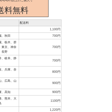
円以上のご購入で
送料無料
配送料
1,100円
城、秋田
700円
城、栃木、群
、東京、神奈
700円
、長野
井、岐阜、静
700円
阪、兵庫、奈
800円
山、広島、山
900円
媛、高知
900円
崎、熊本、大
1100円
島
1,220円