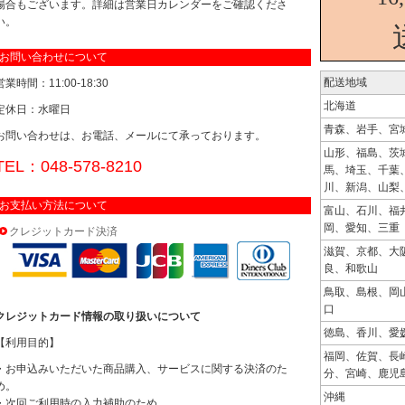
場合もございます。詳細は営業日カレンダーをご確認くださ
い。
お問い合わせについて
配送地域
営業時間：11:00-18:30
北海道
定休日：水曜日
青森、岩手、宮
お問い合わせは、お電話、メールにて承っております。
山形、福島、茨
TEL：048-578-8210
馬、埼玉、千葉
川、新潟、山梨
お支払い方法について
富山、石川、福
岡、愛知、三重
クレジットカード決済
滋賀、京都、大
良、和歌山
鳥取、島根、岡
口
クレジットカード情報の取り扱いについて
徳島、香川、愛
【利用目的】
福岡、佐賀、長
・お申込みいただいた商品購入、サービスに関する決済のた
分、宮崎、鹿児
め。
沖縄
・次回ご利用時の入力補助のため。