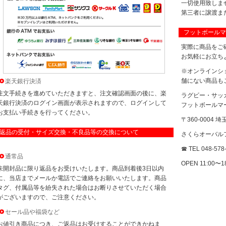
一切使用致しま
第三者に譲渡ま
フットボールマ
実際に商品をご
お気軽にお立ち
※オンラインシ
舗にない商品も
楽天銀行決済
注文手続きを進めていただきますと、注文確認画面の後に、楽
ラグビー・サッ
天銀行決済のログイン画面が表示されますので、ログインして
フットボールマ
お支払い手続きを行ってください。
〒360-0004
返品の受付・サイズ交換・不良品等の交換について
さくらオーバルフ
☎ TEL 048-578
通常品
OPEN 11:00〜
未開封品に限り返品をお受けいたします。商品到着後3日以内
に、当店までメールか電話でご連絡をお願いいたします。商品
タグ、付属品等を紛失された場合はお断りさせていただく場合
がございますので、ご注意ください。
セール品や福袋など
お値引き商品につき、ご返品はお受けすることができかねま