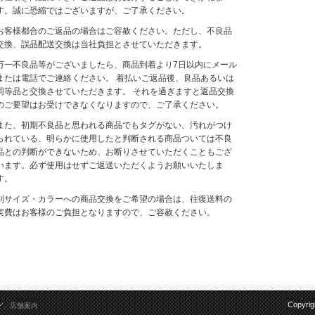
す。誠に恐縮ではございますが、ご了承ください。
お客様都合のご返品の場合はご容赦ください。ただし、不良品
交換、誤品配送交換は当社負担とさせていただきます。
万一不良品等がございましたら、商品到着より7日以内にメール
または電話でご連絡ください。 着払いご返品後、良品あるいは
同等品と交換させていただきます。 それを過ぎますと返品交換
のご要望はお受けできなくなりますので、ご了承ください。
また、初期不良品と思われる商品でもタグがない、汚れがつけ
られている、明らかに使用したと判断される商品ついては不良
品との判断ができないため、お断りさせていただくこともござ
います。必ず使用はせずご返送いただくようお願いいたしま
す。
別サイズ・カラーへの商品交換をご希望の場合は、往復送料の
実費はお客様のご負担となりますので、ご容赦ください。
Copyrig
店舗案内