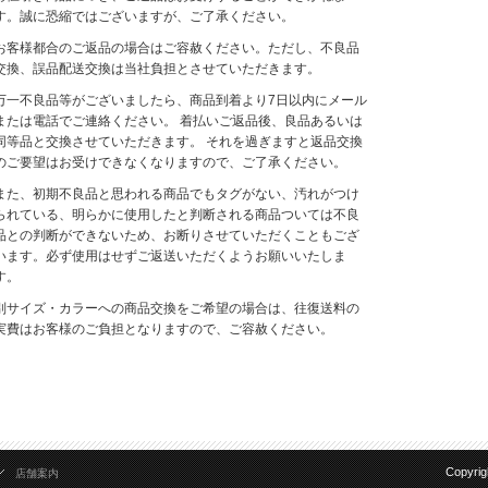
す。誠に恐縮ではございますが、ご了承ください。
お客様都合のご返品の場合はご容赦ください。ただし、不良品
交換、誤品配送交換は当社負担とさせていただきます。
万一不良品等がございましたら、商品到着より7日以内にメール
または電話でご連絡ください。 着払いご返品後、良品あるいは
同等品と交換させていただきます。 それを過ぎますと返品交換
のご要望はお受けできなくなりますので、ご了承ください。
また、初期不良品と思われる商品でもタグがない、汚れがつけ
られている、明らかに使用したと判断される商品ついては不良
品との判断ができないため、お断りさせていただくこともござ
います。必ず使用はせずご返送いただくようお願いいたしま
す。
別サイズ・カラーへの商品交換をご希望の場合は、往復送料の
実費はお客様のご負担となりますので、ご容赦ください。
Copyrig
店舗案内