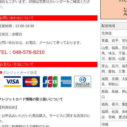
場合もございます。詳細は営業日カレンダーをご確認くださ
い。
お問い合わせについて
配送地域
営業時間：11:00-18:30
北海道
定休日：水曜日
青森、岩手、宮
お問い合わせは、お電話、メールにて承っております。
山形、福島、茨
TEL：048-578-8210
馬、埼玉、千葉
川、新潟、山梨
お支払い方法について
富山、石川、福
岡、愛知、三重
クレジットカード決済
滋賀、京都、大
良、和歌山
鳥取、島根、岡
口
クレジットカード情報の取り扱いについて
徳島、香川、愛
【利用目的】
福岡、佐賀、長
・お申込みいただいた商品購入、サービスに関する決済のた
分、宮崎、鹿児
め。
沖縄
・次回ご利用時の入力補助のため。