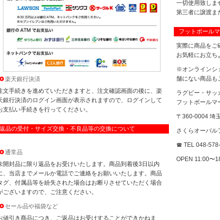
一切使用致しま
第三者に譲渡ま
フットボールマ
実際に商品をご
お気軽にお立ち
※オンラインシ
舗にない商品も
楽天銀行決済
注文手続きを進めていただきますと、注文確認画面の後に、楽
ラグビー・サッ
天銀行決済のログイン画面が表示されますので、ログインして
フットボールマ
お支払い手続きを行ってください。
〒360-0004
返品の受付・サイズ交換・不良品等の交換について
さくらオーバルフ
☎ TEL 048-578
通常品
OPEN 11:00〜
未開封品に限り返品をお受けいたします。商品到着後3日以内
に、当店までメールか電話でご連絡をお願いいたします。商品
タグ、付属品等を紛失された場合はお断りさせていただく場合
がございますので、ご注意ください。
セール品や福袋など
お値引き商品につき、ご返品はお受けすることができかねま