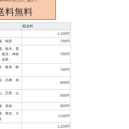
円以上のご購入で
送料無料
配送料
1,100円
城、秋田
700円
城、栃木、群
、東京、神奈
700円
、長野
井、岐阜、静
700円
阪、兵庫、奈
800円
山、広島、山
900円
媛、高知
900円
崎、熊本、大
1100円
島
1,220円