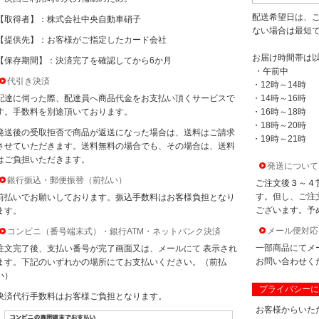
配送希望日は、
【取得者】：株式会社中央自動車硝子
ない場合は最短
【提供先】：お客様がご指定したカード会社
お届け時間帯は
【保存期間】：決済完了を確認してから6か月
・午前中
代引き決済
・12時～14時
配達に伺った際、配達員へ商品代金をお支払い頂くサービスで
・14時～16時
す。手数料を別途頂いております。
・16時～18時
・18時～20時
発送後の受取拒否で商品が返送になった場合は、送料はご請求
・19時～21時
させていただきます。送料無料の場合でも、その場合は、送料
はご負担いただきます。
発送について
銀行振込・郵便振替（前払い）
ご注文後３～４
す。但し、ご注
前払いでお願いしております。振込手数料はお客様負担となり
ございます。予
ます。
メール便対応
コンビニ（番号端末式）・銀行ATM・ネットバンク決済
一部商品にてメ
注文完了後、支払い番号が完了画面又は、メールにて 表示され
お問い合わせく
ます。下記のいずれかの場所にてお支払いください。（前払
い）
プライバシーに
決済代行手数料はお客様ご負担となります。
お客様からいた