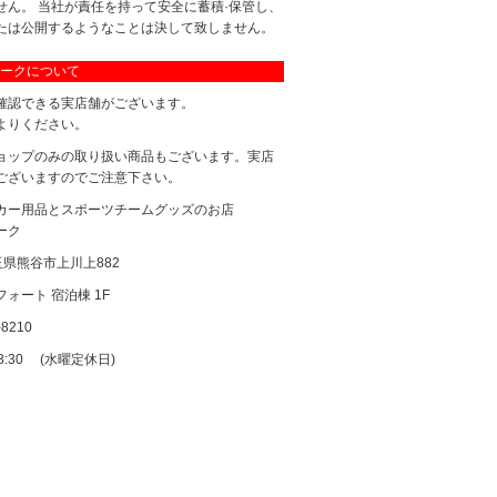
せん。 当社が責任を持って安全に蓄積·保管し、
たは公開するようなことは決して致しません。
ークについて
確認できる実店舗がございます。
よりください。
ョップのみの取り扱い商品もございます。実店
ございますのでご注意下さい。
カー用品とスポーツチームグッズのお店
ーク
 埼玉県熊谷市上川上882
ォート 宿泊棟 1F
-8210
18:30 (水曜定休日)