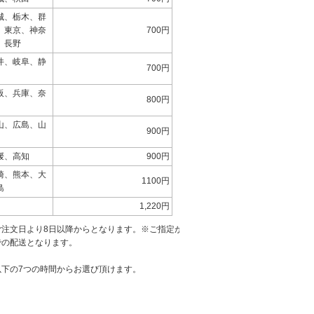
城、栃木、群
、東京、神奈
700円
、長野
井、岐阜、静
700円
阪、兵庫、奈
800円
山、広島、山
900円
媛、高知
900円
崎、熊本、大
1100円
島
1,220円
ご注文日より8日以降からとなります。※ご指定が
での配送となります。
以下の7つの時間からお選び頂けます。