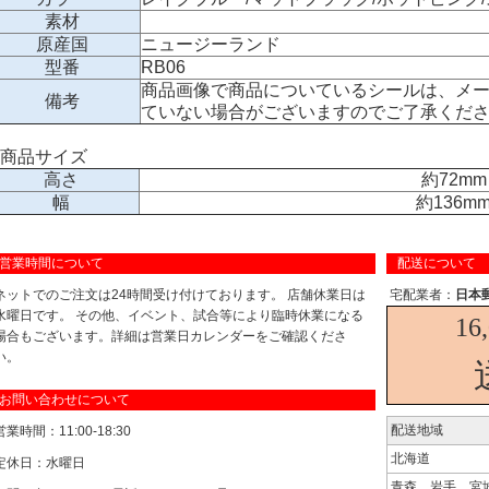
素材
原産国
ニュージーランド
型番
RB06
商品画像で商品についているシールは、メ
備考
ていない場合がございますのでご了承くだ
商品サイズ
高さ
約72mm
幅
約136m
営業時間について
配送について
ネットでのご注文は24時間受け付けております。 店舗休業日は
宅配業者：
日本
水曜日です。 その他、イベント、試合等により臨時休業になる
16
場合もございます。詳細は営業日カレンダーをご確認くださ
い。
お問い合わせについて
配送地域
営業時間：11:00-18:30
北海道
定休日：水曜日
青森、岩手、宮