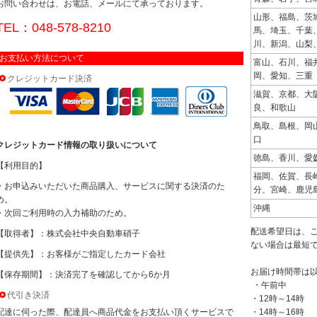
お問い合わせは、お電話、メールにて承っております。
山形、福島、茨
TEL：048-578-8210
馬、埼玉、千葉
川、新潟、山梨
お支払い方法について
富山、石川、福
岡、愛知、三重
クレジットカード決済
滋賀、京都、大
良、和歌山
鳥取、島根、岡
口
クレジットカード情報の取り扱いについて
徳島、香川、愛
【利用目的】
福岡、佐賀、長
・お申込みいただいた商品購入、サービスに関する決済のた
分、宮崎、鹿児
め。
沖縄
・次回ご利用時の入力補助のため。
配送希望日は、
【取得者】：株式会社中央自動車硝子
ない場合は最短
【提供先】：お客様がご指定したカード会社
お届け時間帯は
【保存期間】：決済完了を確認してから6か月
・午前中
代引き決済
・12時～14時
配達に伺った際、配達員へ商品代金をお支払い頂くサービスで
・14時～16時