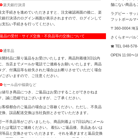
舗にない商品も
楽天銀行決済
注文手続きを進めていただきますと、注文確認画面の後に、楽
ラグビー・サッ
天銀行決済のログイン画面が表示されますので、ログインして
フットボールマ
お支払い手続きを行ってください。
〒360-0004
返品の受付・サイズ交換・不良品等の交換について
さくらオーバルフ
☎ TEL 048-578
通常品
OPEN 11:00〜
未開封品に限り返品をお受けいたします。商品到着後3日以内
に、当店までメールか電話でご連絡をお願いいたします。商品
タグ、付属品等を紛失された場合はお断りさせていただく場合
がございますので、ご注意ください。
セール品や福袋など
お値引き商品につき、ご返品はお受けすることができかねま
す。誠に恐縮ではございますが、ご了承ください。
お客様都合のご返品の場合はご容赦ください。ただし、不良品
交換、誤品配送交換は当社負担とさせていただきます。
万一不良品等がございましたら、商品到着より7日以内にメール
または電話でご連絡ください。 着払いご返品後、良品あるいは
同等品と交換させていただきます。 それを過ぎますと返品交換