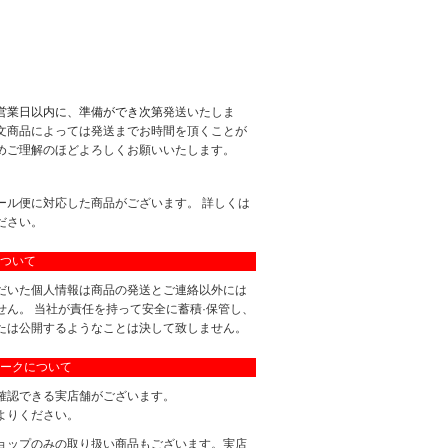
営業日以内に、準備ができ次第
発送いたしま
文商品によっては発送までお時間を頂くことが
めご理解のほどよろしくお願いいたします。
ール便に対応した商品がございます。 詳しくは
ださい。
ついて
だいた個人情報は商品の発送とご連絡以外には
せん。 当社が責任を持って安全に蓄積·保管し、
たは公開するようなことは決して致しません。
ークについて
確認できる実店舗がございます。
よりください。
ョップのみの取り扱い商品もございます。実店