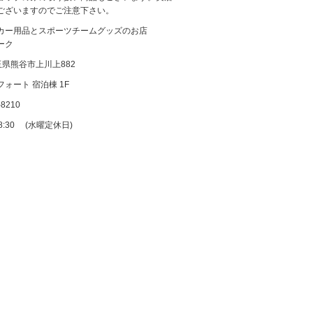
ございますのでご注意下さい。
カー用品とスポーツチームグッズのお店
ーク
 埼玉県熊谷市上川上882
ォート 宿泊棟 1F
-8210
18:30 (水曜定休日)