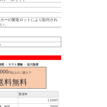
ーカーの製造ロットにより貼付され
さい。
m
郵便
・ ヤマト運輸 ・ 佐川急便
,000
円以上のご購入で
送料無料
配送料
1,100円
城、秋田
700円