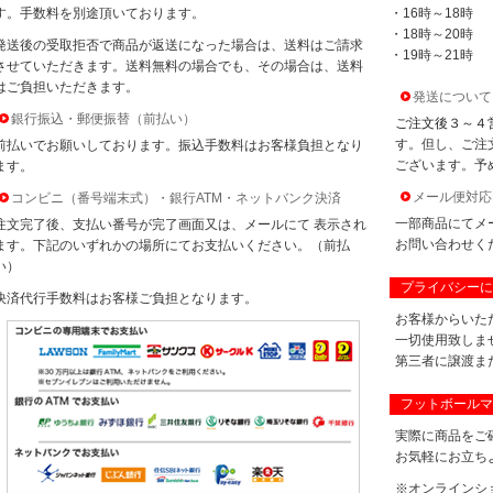
す。手数料を別途頂いております。
・16時～18時
・18時～20時
発送後の受取拒否で商品が返送になった場合は、送料はご請求
・19時～21時
させていただきます。送料無料の場合でも、その場合は、送料
はご負担いただきます。
発送について
銀行振込・郵便振替（前払い）
ご注文後３～４
す。但し、ご注
前払いでお願いしております。振込手数料はお客様負担となり
ございます。予
ます。
メール便対応
コンビニ（番号端末式）・銀行ATM・ネットバンク決済
一部商品にてメ
注文完了後、支払い番号が完了画面又は、メールにて 表示され
お問い合わせく
ます。下記のいずれかの場所にてお支払いください。（前払
い）
プライバシーに
決済代行手数料はお客様ご負担となります。
お客様からいた
一切使用致しま
第三者に譲渡ま
フットボールマ
実際に商品をご
お気軽にお立ち
※オンラインシ