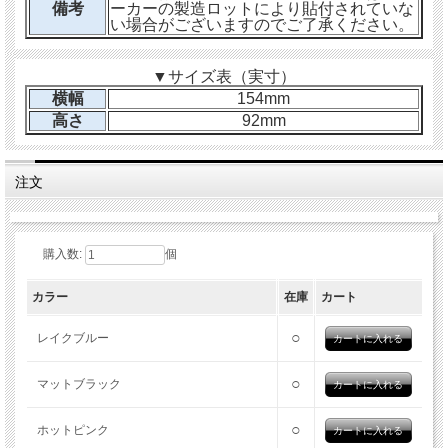
ポートするために生まれたブランドです。
備考
ーカーの製造ロットにより貼付されていな
い場合がございますのでご了承ください。
▼サイズ表（実寸）
横幅
154mm
高さ
92mm
注文
購入数:
個
カラー
在庫
カート
○
レイクブルー
○
マットブラック
○
ホットピンク