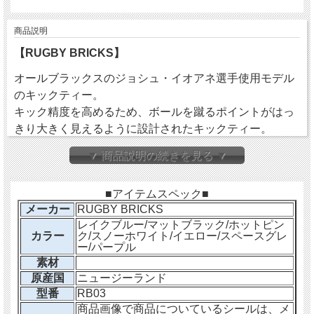
商品説明
【RUGBY BRICKS】
オールブラックスのジョシュ・イオアネ選手使用モデル
のキックティー。
キック精度を高めるため、ボールを蹴るポイントがはっ
きり大きく見えるように設計されたキックティー。
あらゆる角度からボールを蹴りたいキッカーにとって理
▼ 商品説明の続きを見る ▼
想的な高さとなっています。
キッカーは25度から75度にボールを配置することができ
■アイテムスペック■
ます。
メーカー
RUGBY BRICKS
▼RUGBY BRICKSとは
レイクブルー/マットブラック/ホットピン
カラー
ク/スノーホワイト/イエロー/スペースグレ
ー/パープル
ニュージーランドのダニーデンで生まれた
素材
RUGBYBRICKSは、選手やコーチがピッチ外で必要な仕
原産国
ニュージーランド
事をするだけでなく、世界クラスのアスリートやコーチ
型番
RB03
を作るために必要な考え方、技術的なスキルの学びをサ
商品画像で商品についているシールは、メ