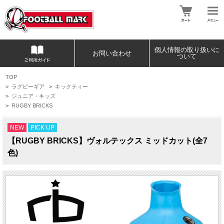
個人情報の取り扱いに
お問い合わせ
ついて
TOP
>
ラグビーギア
>
キックティー
>
ジュニア・キッズ
>
RUGBY BRICKS
NEW
PICK UP
【RUGBY BRICKS】ヴォルテックス ミッドカット(全7
色)