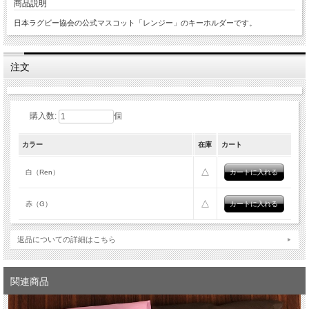
商品説明
日本ラグビー協会の公式マスコット「レンジー」のキーホルダーです。
注文
購入数:
個
カラー
在庫
カート
△
白（Ren）
△
赤（G）
返品についての詳細はこちら
関連商品